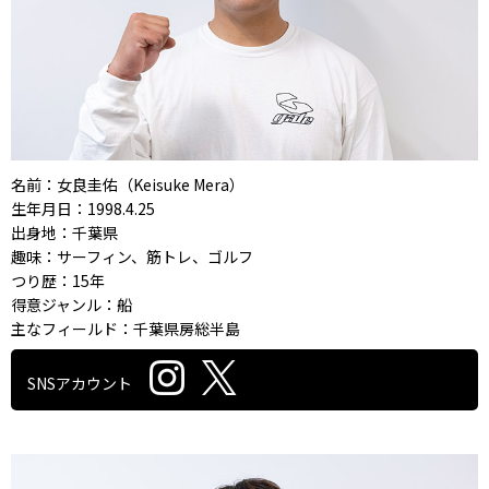
名前：女良圭佑（Keisuke Mera）
生年月日：1998.4.25
出身地：千葉県
趣味：サーフィン、筋トレ、ゴルフ
つり歴：15年
得意ジャンル：船
主なフィールド：千葉県房総半島
SNSアカウント