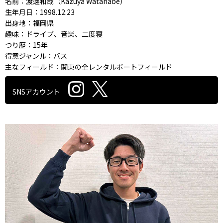
名前：渡邊和哉（Kazuya Watanabe）
生年月日：1998.12.23
出身地：福岡県
趣味：ドライブ、音楽、二度寝
つり歴：15年
得意ジャンル：バス
主なフィールド：関東の全レンタルボートフィールド
SNSアカウント