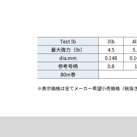
Test lb
3lb
4l
最大強力（lb）
4.5
5.
dia.mm
0.148
0.1
参考号柄
0.8
80m巻
※表示価格は全てメーカー希望小売価格（税抜