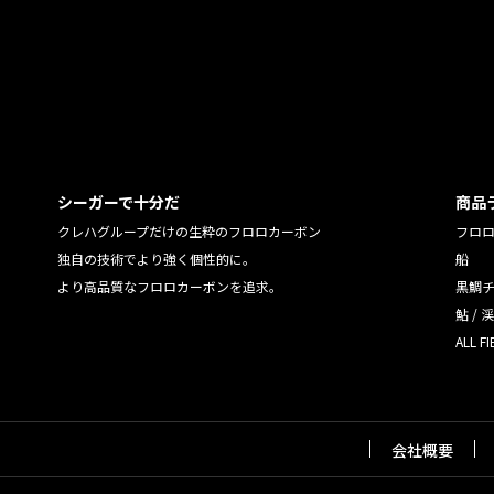
シーガーで十分だ
商品
クレハグループだけの生粋のフロロカーボン
フロ
独自の技術でより強く個性的に。
船
より高品質なフロロカーボンを追求。
黒鯛チ
鮎 / 
ALL FI
会社概要