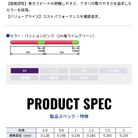
【高視認性】巻きスピードの把握しやすさ、アタリの取りやすさを追求した
カラーを採用。
【バリュープライス】コストパフォーマンスを徹底追求。
■
カラー：パッションピンク（1m毎ライムグリーン）
PE
ハリス
道糸
FNT製法
二重構造
整列巻
お徳用
PRODUCT SPEC
製品スペック・特徴
号柄
0.6
0.8
1
1.2
1.5
2
標準直径（mm）
0.128
0.148
0.165
0.185
0.205
0.235