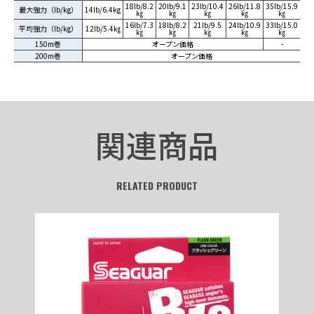
18lb/8.2
20lb/9.1
23lb/10.4
26lb/11.8
35lb/15.9
最大強力（lb/kg）
14lb/6.4kg
㎏
㎏
㎏
㎏
㎏
16lb/7.3
18lb/8.2
21lb/9.5
24lb/10.9
33lb/15.0
平均強力（lb/kg）
12lb/5.4㎏
㎏
㎏
㎏
㎏
㎏
150m巻
オープン価格
-
200m巻
オープン価格
関連商品
RELATED PRODUCT