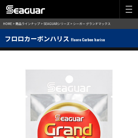
HOME
>
商品ラインナップ
>
SEAGUARシリーズ
> シーガー グランドマックス
フロロカーボンハリス
Fluoro Carbon harisu