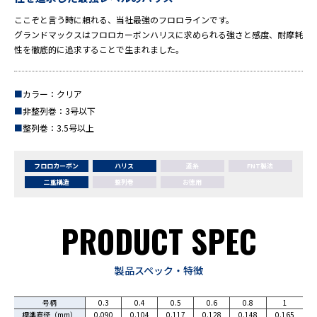
ここぞと言う時に頼れる、当社最強のフロロラインです。
グランドマックスはフロロカーボンハリスに求められる強さと感度、耐摩耗
性を徹底的に追求することで生まれました。
■
カラー：クリア
■
非整列巻：3号以下
■
整列巻：3.5号以上
フロロカーボン
ハリス
道糸
FNT製法
二重構造
整列巻
お徳用
PRODUCT SPEC
製品スペック・特徴
号柄
0.3
0.4
0.5
0.6
0.8
1
標準直径（mm）
0.090
0.104
0.117
0.128
0.148
0.165