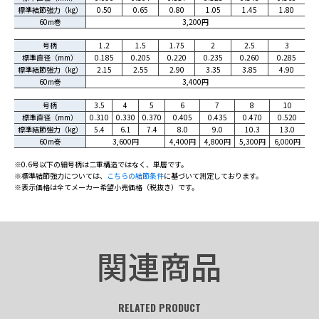
標準結節強力（kg）
0.50
0.65
0.80
1.05
1.45
1.80
60m巻
3,200円
号柄
1.2
1.5
1.75
2
2.5
3
標準直径（mm）
0.185
0.205
0.220
0.235
0.260
0.285
標準結節強力（kg）
2.15
2.55
2.90
3.35
3.85
4.90
60m巻
3,400円
号柄
3.5
4
5
6
7
8
10
標準直径（mm）
0.310
0.330
0.370
0.405
0.435
0.470
0.520
標準結節強力（kg）
5.4
6.1
7.4
8.0
9.0
10.3
13.0
60m巻
3,600円
4,400円
4,800円
5,300円
6,000円
※0.6号以下の細号柄は二重構造ではなく、単層です。
※標準結節強力については、
こちらの結節条件
に基づいて測定しております。
※表示価格は全てメーカー希望小売価格（税抜き）です。
関連商品
RELATED PRODUCT