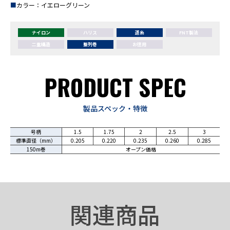
■
カラー：イエローグリーン
ナイロン
ハリス
道糸
FNT製法
二重構造
整列巻
お徳用
PRODUCT SPEC
製品スペック・特徴
号柄
1.5
1.75
2
2.5
3
標準直径（mm）
0.205
0.220
0.235
0.260
0.285
150m巻
オープン価格
関連商品