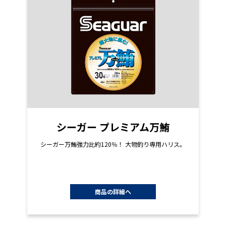
シーガー プレミアム万鮪
シーガー万鮪強力比約120％！ 大物釣り専用ハリス。
商品の詳細へ