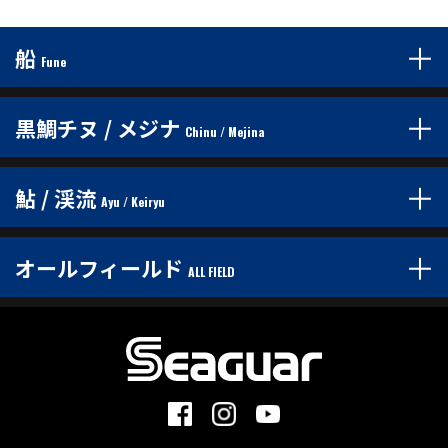
船
Fune
黒鯛チヌ / メジナ
Chinu / Mejina
鮎 / 渓流
Ayu / Keiryu
オールフィールド
ALL FIELD