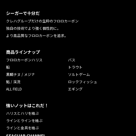
シーガーで十分だ
クレハグループだけの生粋のフロロカーボン
独自の技術でより強く個性的に。
より高品質なフロロカーボンを追求。
商品ラインナップ
フロロカーボンハリス
バス
船
トラウト
黒鯛チヌ / メジナ
ソルトゲーム
鮎 / 渓流
ロックフィッシュ
ALL FIELD
エギング
強いノットはこれだ！
ハリスとハリを結ぶ
ラインとラインを結ぶ
ラインと金具を結ぶ
SEAGUAR CHANNEL